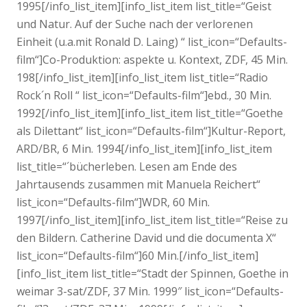
1995[/info_list_item][info_list_item list_title=“Geist
und Natur. Auf der Suche nach der verlorenen
Einheit (u.a.mit Ronald D. Laing) “ list_icon=“Defaults-
film“]Co-Produktion: aspekte u. Kontext, ZDF, 45 Min.
198[/info_list_item][info_list_item list_title=“Radio
Rock´n Roll “ list_icon=“Defaults-film“]ebd., 30 Min.
1992[/info_list_item][info_list_item list_title=“Goethe
als Dilettant“ list_icon=“Defaults-film“]Kultur-Report,
ARD/BR, 6 Min. 1994[/info_list_item][info_list_item
list_title=“´bücherleben. Lesen am Ende des
Jahrtausends zusammen mit Manuela Reichert“
list_icon=“Defaults-film“]WDR, 60 Min.
1997[/info_list_item][info_list_item list_title=“Reise zu
den Bildern. Catherine David und die documenta X“
list_icon=“Defaults-film“]60 Min.[/info_list_item]
[info_list_item list_title=“Stadt der Spinnen, Goethe in
weimar 3-sat/ZDF, 37 Min. 1999″ list_icon=“Defaults-