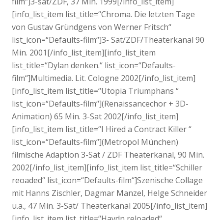
film“]3-sat/ZDF, 37 Min. 1999[/info_list_item]
[info_list_item list_title=“Chroma. Die letzten Tage
von Gustav Gründgens von Werner Fritsch“
list_icon=“Defaults-film“]3- Sat/ZDF/Theaterkanal 90
Min. 2001[/info_list_item][info_list_item
list_title=“Dylan denken.“ list_icon=“Defaults-
film“]Multimedia. Lit. Cologne 2002[/info_list_item]
[info_list_item list_title=“Utopia Triumphans “
list_icon=“Defaults-film“](Renaissancechor + 3D-
Animation) 65 Min. 3-Sat 2002[/info_list_item]
[info_list_item list_title=“I Hired a Contract Killer “
list_icon=“Defaults-film“](Metropol München)
filmische Adaption 3-Sat / ZDF Theaterkanal, 90 Min.
2002[/info_list_item][info_list_item list_title=“Schiller
reoaded“ list_icon=“Defaults-film“]Szenische Collage
mit Hanns Zischler, Dagmar Manzel, Helge Schneider
u.a., 47 Min. 3-Sat/ Theaterkanal 2005[/info_list_item]
[info_list_item list_title=“Haydn reloaded“