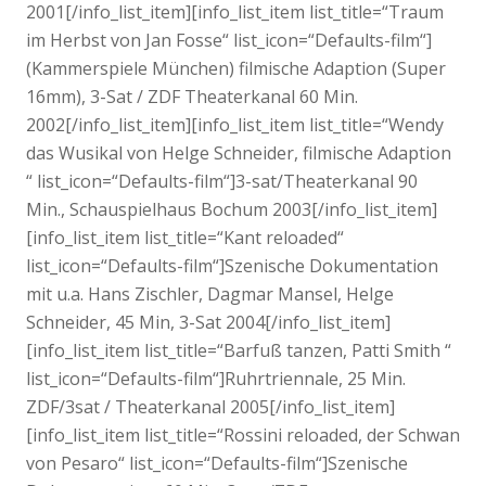
2001[/info_list_item][info_list_item list_title=“Traum
im Herbst von Jan Fosse“ list_icon=“Defaults-film“]
(Kammerspiele München) filmische Adaption (Super
16mm), 3-Sat / ZDF Theaterkanal 60 Min.
2002[/info_list_item][info_list_item list_title=“Wendy
das Wusikal von Helge Schneider, filmische Adaption
“ list_icon=“Defaults-film“]3-sat/Theaterkanal 90
Min., Schauspielhaus Bochum 2003[/info_list_item]
[info_list_item list_title=“Kant reloaded“
list_icon=“Defaults-film“]Szenische Dokumentation
mit u.a. Hans Zischler, Dagmar Mansel, Helge
Schneider, 45 Min, 3-Sat 2004[/info_list_item]
[info_list_item list_title=“Barfuß tanzen, Patti Smith “
list_icon=“Defaults-film“]Ruhrtriennale, 25 Min.
ZDF/3sat / Theaterkanal 2005[/info_list_item]
[info_list_item list_title=“Rossini reloaded, der Schwan
von Pesaro“ list_icon=“Defaults-film“]Szenische