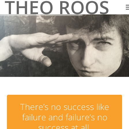
THEO ROOS
There’s no success like
failure and failure’s no
success at all.